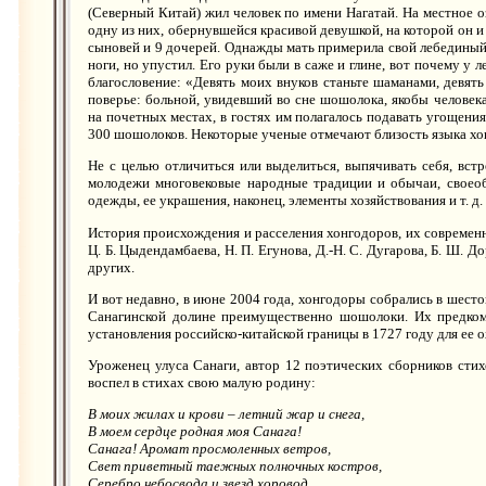
(Северный Китай) жил человек по имени Нагатай. На местное о
одну из них, обернувшейся красивой девушкой, на которой он и
сыновей и 9 дочерей. Однажды мать примерила свой лебединый н
ноги, но упустил. Его руки были в саже и глине, вот почему у 
благословение: «Девять моих внуков станьте шаманами, девят
поверье: больной, увидевший во сне шошолока, якобы человек
на почетных местах, в гостях им полагалось подавать угощен
300 шошолоков. Некоторые ученые отмечают близость языка хон
Не с целью отличиться или выделиться, выпячивать себя, вс
молодежи многовековые народные традиции и обычаи, своеоб
одежды, ее украшения, наконец, элементы хозяйствования и т. д.
История происхождения и расселения хонгодоров, их современное
Ц. Б. Цыдендамбаева, Н. П. Егунова, Д.-Н. С. Дугарова, Б. Ш. Д
других.
И вот недавно, в июне 2004 года, хонгодоры собрались в шесто
Санагинской долине преимущественно шошолоки. Их предком
установления российско-китайской границы в 1727 году для ее 
Уроженец улуса Санаги, автор 12 поэтических сборников сти
воспел в стихах свою малую родину:
В моих жилах и крови – летний жар и снега,
В моем сердце родная моя Санага!
Санага! Аромат просмоленных ветров,
Свет приветный таежных полночных костров,
Серебро небосвода и звезд хоровод.