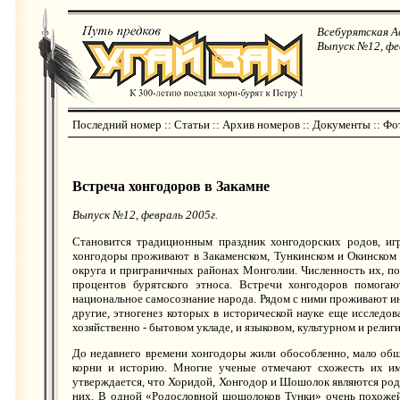
Всебурятская А
Выпуск №12, фе
Последний номер
::
Статьи
::
Архив номеров
::
Документы
::
Фо
Встреча хонгодоров в Закамне
Выпуск №12, февраль 2005г.
Становится традиционным праздник хонгодорских родов, иг
хонгодоры проживают в Закаменском, Тункинском и Окинском 
округа и приграничных районах Монголии. Численность их, по 
процентов бурятского этноса. Встречи хонгодоров помогаю
национальное самосознание народа. Рядом с ними проживают ины
другие, этногенез которых в исторической науке еще исследов
хозяйственно - бытовом укладе, и языковом, культурном и религ
До недавнего времени хонгодоры жили обособленно, мало общ
корни и историю. Многие ученые отмечают схожесть их име
утверждается, что Хоридой, Хонгодор и Шошолок являются род
них. В одной «Родословной шошолоков Тунки» очень похожей 