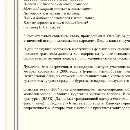
Шепот листьев задумчивый, пение вод…
Здесь под шорохи листьев и звоны струи,
Пел когда-то я первые песни свои.
В них в Любови признавался я милой тайге,
Клятву верности в них я давал Санаге!
(перевод В. Стрелкова)
Знаменательным событием стало, проведенная в Улан-Удэ за д
этнической истории монгольских народов». Издана книга с нау
В дни праздника состоялись выступления фольклорных ансамбл
название красавицы-дангины хонгодоров, на лучшее исполне
скорости изготовления подков, а прирожденные сыны саянских г
Думается, что современным хонгодорам следует участвовать
которая состоится в 2006 году в Бурятии. Разнообразие пл
Центральной Азии, их схожесть или отличительные черты в гов
кухне только украсят праздник бурятского народа, послужат его
С начала осени 2004 года функционирует международная об
монголов мира» - «Монгол туургатны хувцасны холбоо». В со
культуры» (ВАРК). Для показа традиционной одежды монголов м
филол. наук) проводит 2 - 6 марта 2005 года в Улан-Удэ п
современность». Авторы статьи искренне призывают хонгодоро